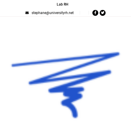
Lab RH
stephane@universityrh.net