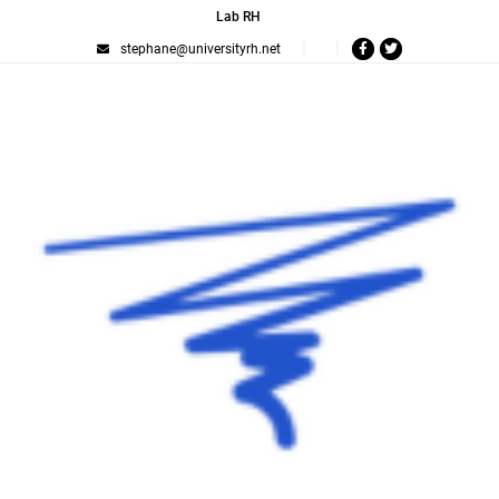
Lab RH
stephane@universityrh.net