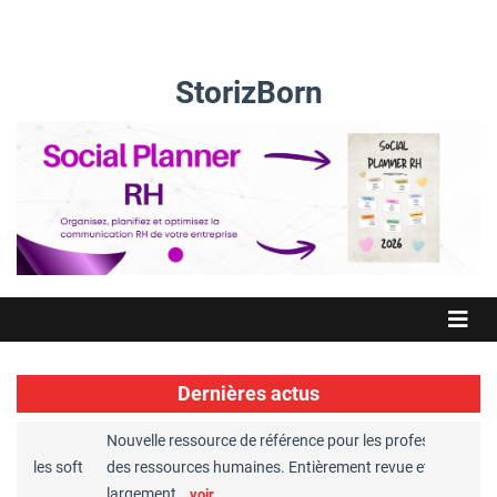
StorizBorn
Dernières actus
Nouvelle ressource de référence pour les professionnels
Gre
 les soft
des ressources humaines. Entièrement revue et
RH 
largement…
Ch
voir