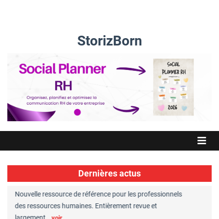
StorizBorn
Dernières actus
Nouvelle ressource de référence pour les professionnels
Great Plac
ft
des ressources humaines. Entièrement revue et
RH reconnu
largement…
Chaperon
voir