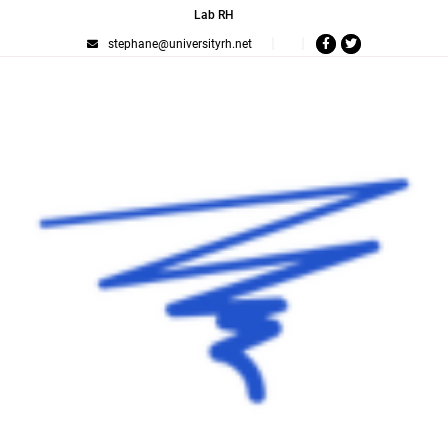
Lab RH
stephane@universityrh.net