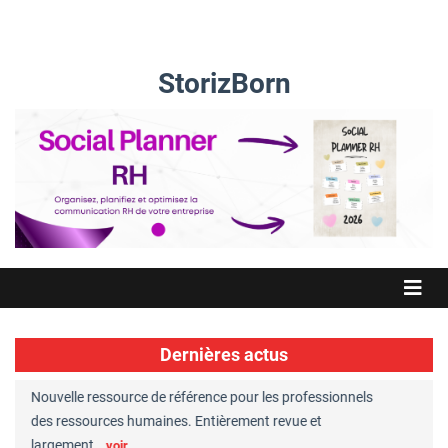
StorizBorn
Dernières actus
Nouvelle ressource de référence pour les professionnels
Great Plac
ft
des ressources humaines. Entièrement revue et
RH reconnu
largement…
Chaperon
voir