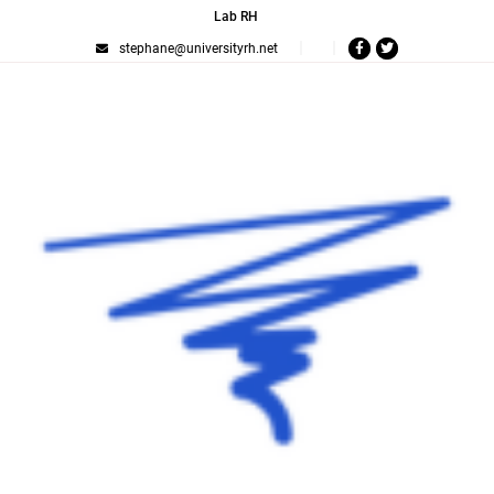
Lab RH
stephane@universityrh.net