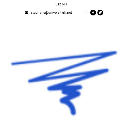
Lab RH
stephane@universityrh.net