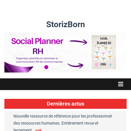
StorizBorn
Dernières actus
Nouvelle ressource de référence pour les professionnels
Great Plac
ft
des ressources humaines. Entièrement revue et
RH reconnu
largement…
Chaperon
voir