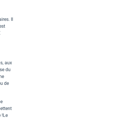
res. Il
est
€
us, aux
sse du
sme
eu de
le
ettent
e !Le