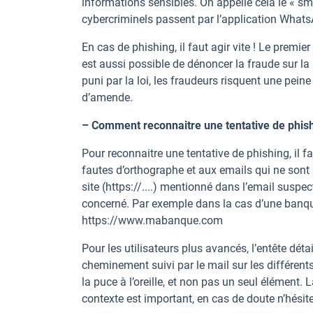
informations sensibles. On appelle cela le « sm
cybercriminels passent par l’application What
En cas de phishing, il faut agir vite ! Le premie
est aussi possible de dénoncer la fraude sur la
puni par la loi, les fraudeurs risquent une pei
d’amende.
– Comment reconnaitre une tentative de phish
Pour reconnaitre une tentative de phishing, il fa
fautes d’orthographe et aux emails qui ne sont p
site (https://....) mentionné dans l’email suspec
concerné. Par exemple dans la cas d’une banqu
https://www.mabanque.com
Pour les utilisateurs plus avancés, l’entête déta
cheminement suivi par le mail sur les différents
la puce à l’oreille, et non pas un seul élément. L
contexte est important, en cas de doute n’hésite