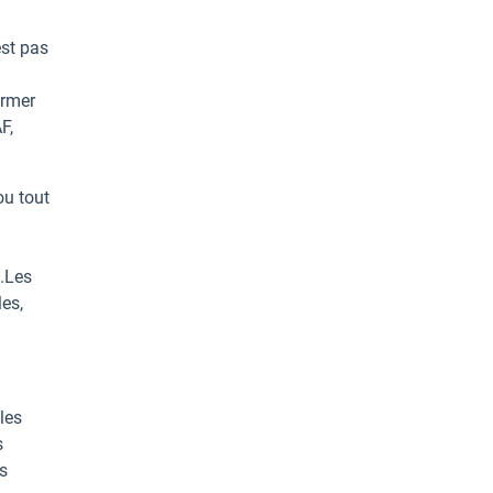
est pas
irmer
F,
ou tout
e.Les
es,
les
s
es