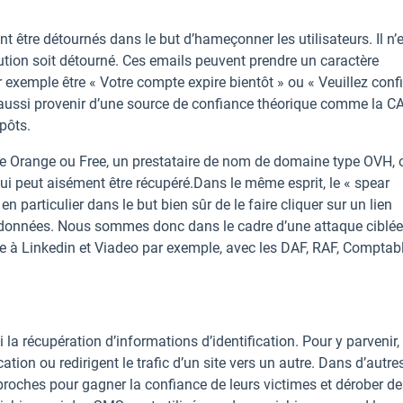
t être détournés dans le but d’hameçonner les utilisateurs. Il n’
tution soit détourné. Ces emails peuvent prendre un caractère
 exemple être « Votre compte expire bientôt » ou « Veuillez conf
 aussi provenir d’une source de confiance théorique comme la CA
pôts.
 que Orange ou Free, un prestataire de nom de domaine type OVH, 
qui peut aisément être récupéré.Dans le même esprit, le « spear
 particulier dans le but bien sûr de le faire cliquer sur un lien
es données. Nous sommes donc dans le cadre d’une attaque ciblé
ce à Linkedin et Viadeo par exemple, avec les DAF, RAF, Comptabl
 la récupération d’informations d’identification. Pour y parvenir, 
cation ou redirigent le trafic d’un site vers un autre. Dans d’autre
de proches pour gagner la confiance de leurs victimes et dérober d