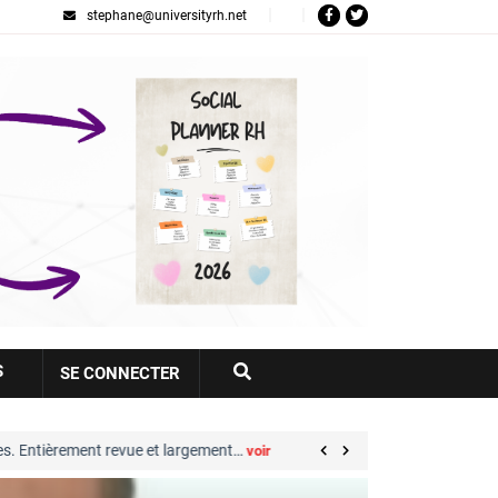
stephane@universityrh.net
Votre
S
SE CONNECTER
compte
t revue et largement…
Great Place to Work® : se
voir