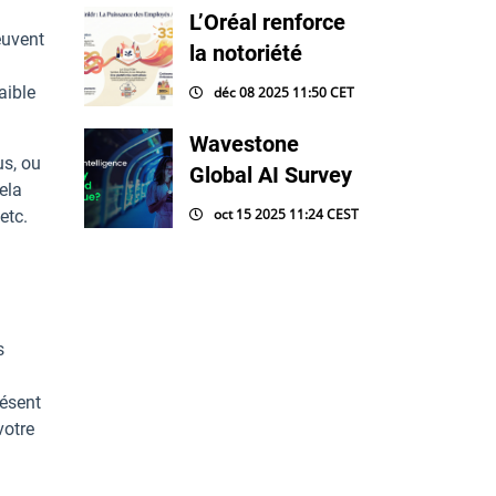
L’Oréal renforce
euvent
la notoriété
aible
déc 08 2025 11:50 CET
Wavestone
us, ou
Global AI Survey
ela
oct 15 2025 11:24 CEST
etc.
s
résent
votre