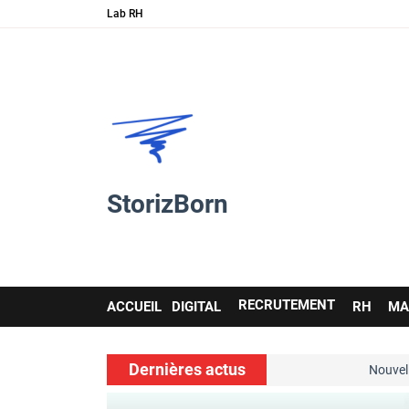
Lab RH
StorizBorn
Main
RECRUTEMENT
ACCUEIL
DIGITAL
RH
MA
navigation
Dernières actus
 soft skills…
Nouvelle ressource de
voir