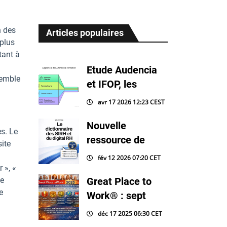
n des
Articles populaires
 plus
tant à
Etude Audencia
semble
et IFOP, les
avr 17 2026 12:23 CEST
Nouvelle
s. Le
ressource de
site
fév 12 2026 07:20 CET
 », «
le
Great Place to
e
Work® : sept
déc 17 2025 06:30 CET