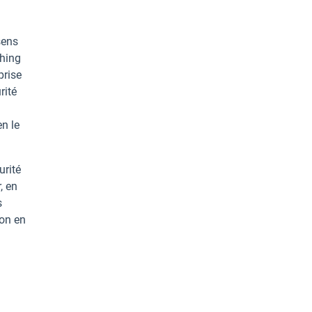
sens
shing
prise
rité
en le
urité
, en
s
ion en