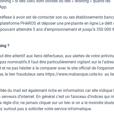
ishing » si des SMS sont utilisés ou des « wishing » quand les
sApp.
r réflexe à avoir est de contacter son ou ses établissements bancai
 plateforme PHAROS et déposer une pré-plainte en ligne.Le délit 
ne pouvant atteindre 5 ans d’emprisonnement et jusqu’à 350 000 
ing ?
ut être attentif aux liens défectueux, aux alertes de votre antivir
as nominatifs.Il faut être particulièrement vigilant sur le l’adre
t et ne pas hésiter à le comparer avec le site officiel de l’organi
e, le lien frauduleux sera https://www.mabanque.csite.ko au li
illée du mail est également riche en information car elle indique 
 serveurs d’internet. En général c’est un faisceau d’indices qui m
a règle d’or, ne jamais cliquer sur un lien si on a le moindre dout
z surtout pas à solliciter votre service informatique.