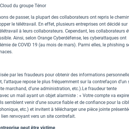
 Cloud du groupe Ténor
nons de passer, la plupart des collaborateurs ont repris le chemi
er le télétravail. En effet, plusieurs entreprises ont décidé sur
étravail à leurs collaborateurs. Cependant, les collaborateurs é
sible. Ainsi, selon Orange Cyberdéfense, les cyberattaques ont
démie de COVID 19 (au mois de mars). Parmi elles, le phishing 
naces.
sée par les fraudeurs pour obtenir des informations personnelle
fet, l’attaque repose le plus fréquemment sur la contrefaçon d’un 
site marchand, d’une administration, etc.).Le fraudeur tente
avec un mail ayant un objet alarmiste : « Votre compte va expirer
ls semblent venir d’une source fiable et de confiance pour la cib
honique, etc.) et invitent à télécharger une pièce jointe présenté
ien renvoyant vers un site contrefait.
ntreprise peut être victime