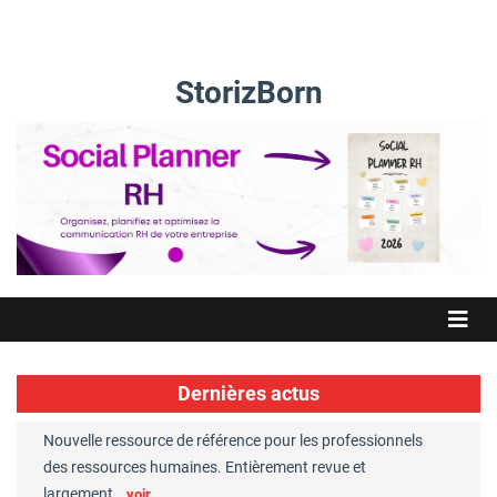
StorizBorn
Dernières actus
Nouvelle ressource de référence pour les professionnels
Great Plac
ft
des ressources humaines. Entièrement revue et
RH reconnu
largement…
Chaperon
voir