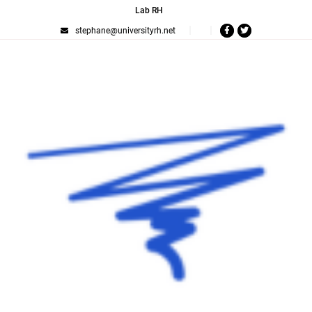
Lab RH
stephane@universityrh.net