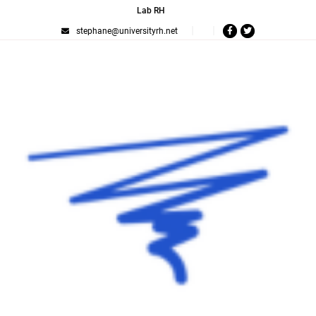
Lab RH
stephane@universityrh.net