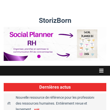
StorizBorn
Dernières actus
Nouvelle ressource de référence pour les professionnels
Great Pl
soft
des ressources humaines. Entièrement revue et
RH recon
largement…
Chaper
voir