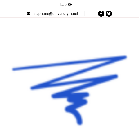
Lab RH
stephane@universityrh.net