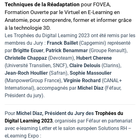
Techniques de la R
éadaptation
pour FOVEA,
Formation Ouverte par le Virtuel en E-Learning en
Anatomie, pour comprendre, former et informer grâce
à la technologie 3D.
Les Trophées du Digital Learning 2023 ont été remis par les
membres du Jury :
Franck Baillet
(Capgemini) représenté
par
Brigitte Ecuer
,
Patrick Benammar
(Groupe Renault),
Christelle Chappaz
(Devoteam),
Hubert Cherene
(Université Transilien, SNCF),
Claire Delouis
(Clarins),
Jean-Roch Houllier
(Safran),
Sophie Massoulier
(ManpowerGroup France),
Virginie Rochard
(CANAL+
International), accompagnés par
Michel Diaz
(Féfaur,
Président du jury).
Pour
Michel Diaz, Président du Jury des
Trophées du
Digital Learning 2023
, organisés par Féfaur en partenariat
avec e-learning Letter et le salon européen Solutions RH –
eLearning Expo :