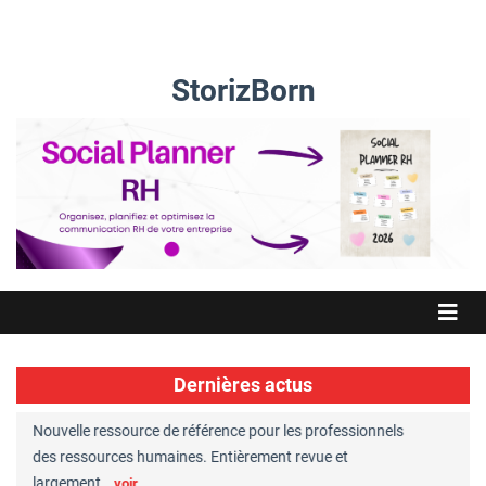
StorizBorn
Dernières actus
Nouvelle ressource de référence pour les professionnels
Great Plac
ft
des ressources humaines. Entièrement revue et
RH reconnu
largement…
Chaperon
voir