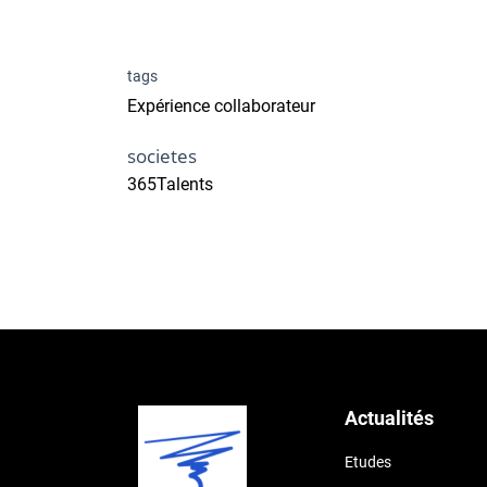
tags
Expérience collaborateur
societes
365Talents
Actualités
Etudes