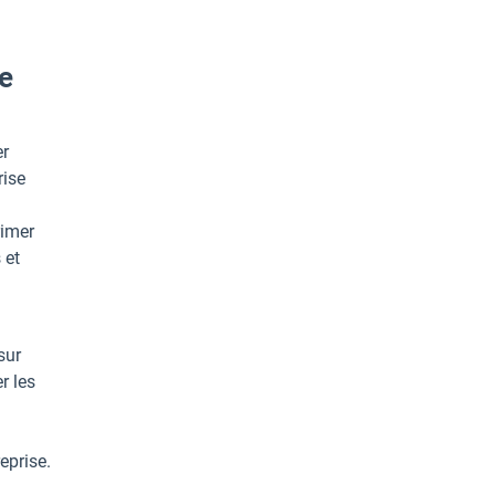
ce
er
rise
rimer
 et
sur
r les
reprise.