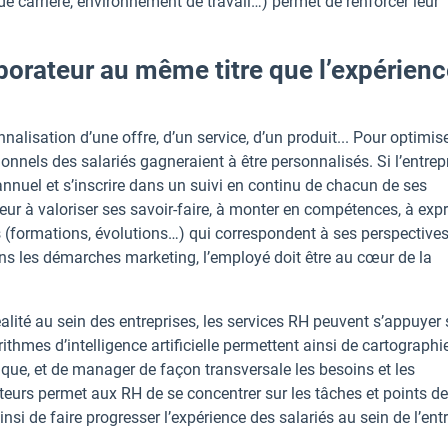
 de carrière, environnement de travail…) permet de renforcer leur
.
borateur au même titre que l’expérien
nalisation d’une offre, d’un service, d’un produit... Pour optimis
ionnels des salariés gagneraient à être personnalisés. Si l’entrep
n annuel et s’inscrire dans un suivi en continu de chacun de ses
teur à valoriser ses savoir-faire, à monter en compétences, à exp
ns (formations, évolutions…) qui correspondent à ses perspectives
ans les démarches marketing, l’employé doit être au cœur de la
alité au sein des entreprises, les services RH peuvent s’appuyer 
thmes d’intelligence artificielle permettent ainsi de cartographie
ue, et de manager de façon transversale les besoins et les
teurs permet aux RH de se concentrer sur les tâches et points de
 ainsi de faire progresser l’expérience des salariés au sein de l’ent