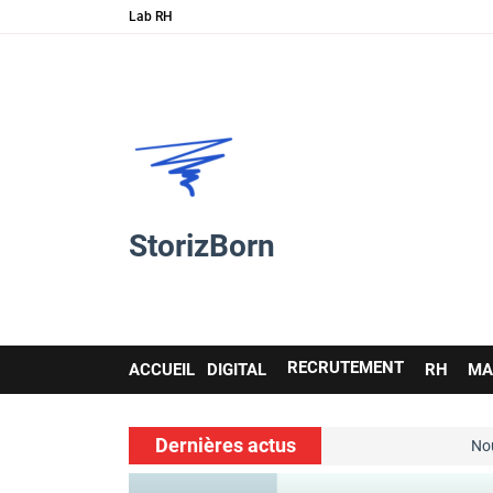
Lab RH
StorizBorn
Main
RECRUTEMENT
ACCUEIL
DIGITAL
RH
MA
navigation
Dernières actus
es soft skills…
Nouvelle ressource 
voir