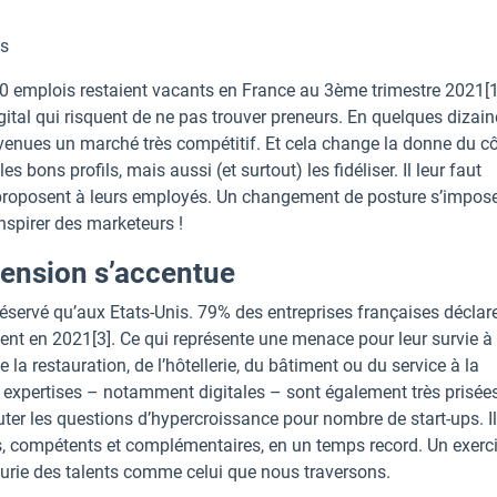
ts
00 emplois restaient vacants en France au 3ème trimestre 2021[1]
igital qui risquent de ne pas trouver preneurs. En quelques dizai
venues un marché très compétitif. Et cela change la donne du c
s bons profils, mais aussi (et surtout) les fidéliser. Il leur faut
s proposent à leurs employés. Un changement de posture s’impose
inspirer des marketeurs !
tension s’accentue
servé qu’aux Etats-Unis. 79% des entreprises françaises déclar
ement en 2021[3]. Ce qui représente une menace pour leur survie à
a restauration, de l’hôtellerie, du bâtiment ou du service à la
 expertises – notamment digitales – sont également très prisées
outer les questions d’hypercroissance pour nombre de start-ups. Il
ples, compétents et complémentaires, en un temps record. Un exerc
nurie des talents comme celui que nous traversons.