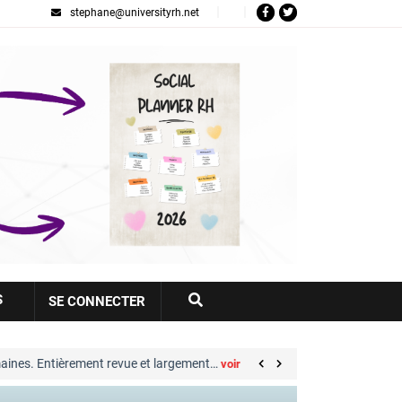
stephane@universityrh.net
Votre
S
SE CONNECTER
compte
ent revue et largement…
Great Place to Work® : 
voir