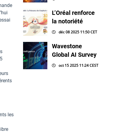
demande
L’Oréal renforce
’hui
essai
la notoriété
déc 08 2025 11:50 CET
Wavestone
rs
Global AI Survey
15
oct 15 2025 11:24 CEST
eurs
férents
nts les
libre