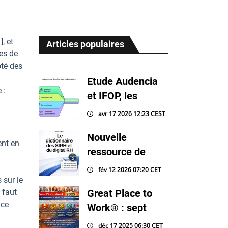
, et
Articles populaires
nes de
ôté des
Etude Audencia
 :
et IFOP, les
avr 17 2026 12:23 CEST
Nouvelle
ent en
ressource de
fév 12 2026 07:20 CET
 sur le
 faut
Great Place to
ice
Work® : sept
déc 17 2025 06:30 CET