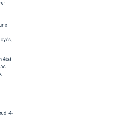
rer
 une
loyés,
n état
pas
x
eudi-4-