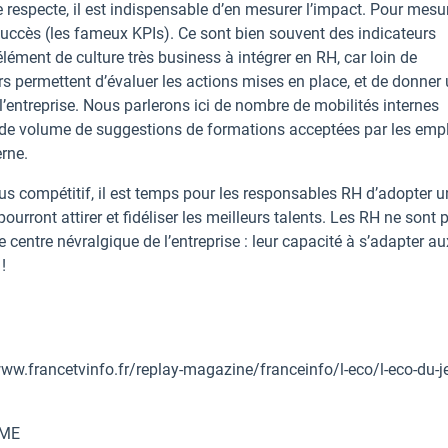
e respecte, il est indispensable d’en mesurer l’impact. Pour mesu
succès (les fameux KPIs). Ce sont bien souvent des indicateurs
lément de culture très business à intégrer en RH, car loin de
rs permettent d’évaluer les actions mises en place, et de donner
entreprise. Nous parlerons ici de nombre de mobilités internes
 de volume de suggestions de formations acceptées par les emp
rne.
s compétitif, il est temps pour les responsables RH d’adopter u
pourront attirer et fidéliser les meilleurs talents. Les RH ne sont 
e centre névralgique de l’entreprise : leur capacité à s’adapter au
!
/www.francetvinfo.fr/replay-magazine/franceinfo/l-eco/l-eco-du-j
PME