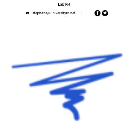
Lab RH
stephane@universityrh.net