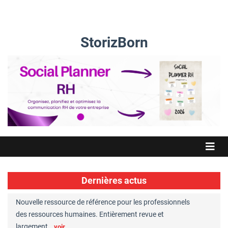
StorizBorn
Dernières actus
Nouvelle ressource de référence pour les professionnels
Great Plac
ft
des ressources humaines. Entièrement revue et
RH reconnu
largement…
Chaperon
voir