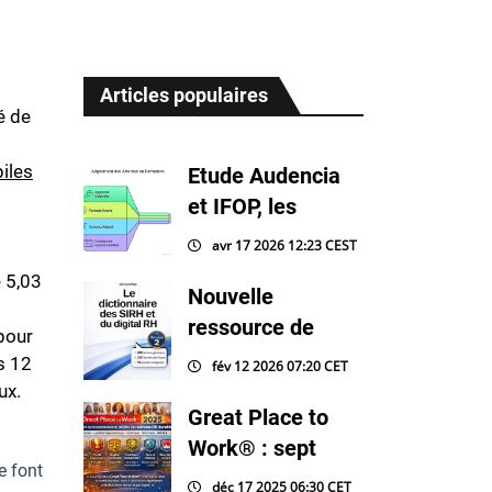
Articles populaires
é de
biles
Etude Audencia
et IFOP, les
avr 17 2026 12:23 CEST
e 5,03
Nouvelle
ressource de
pour
s 12
fév 12 2026 07:20 CET
ux.
Great Place to
Work® : sept
e font
déc 17 2025 06:30 CET