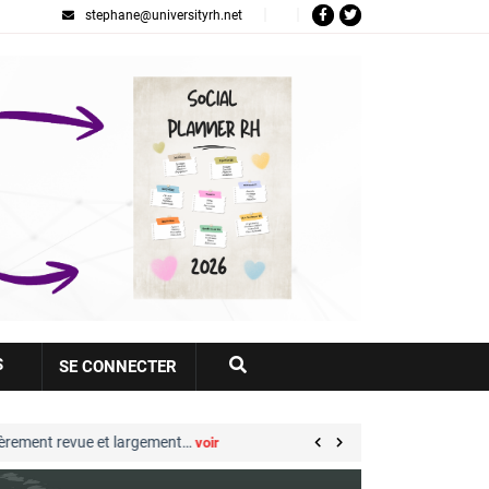
stephane@universityrh.net
Votre
S
SE CONNECTER
compte
 revue et largement…
Great Place to Work® : sep
voir