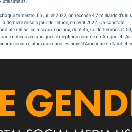
utilisateurs.
aque trimestre. En juillet 2022, on recense 4,7 milliards d’utili
a dernière mise à jour de l’étude, en avril 2022. On constate
ndiale utilise les réseaux sociaux, dont 45,7% de femmes et 54
monde entier avec quelques exceptions comme en Afrique et l’As
seaux sociaux, alors que dans les pays d’Amérique du Nord et e