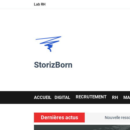
Lab RH
StorizBorn
Main
RECRUTEMENT
ACCUEIL
DIGITAL
RH
MA
navigation
Dernières actus
soft skills…
Nouvelle ressource de 
voir