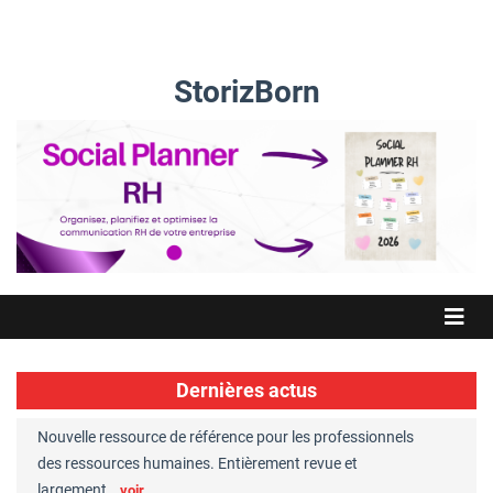
StorizBorn
Dernières actus
Nouvelle ressource de référence pour les professionnels
Great Plac
ft
des ressources humaines. Entièrement revue et
RH reconnu
largement…
Chaperon
voir