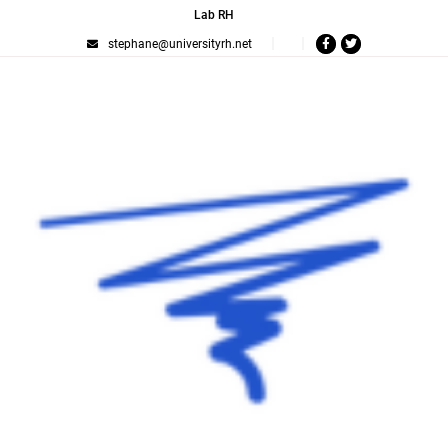
Lab RH
stephane@universityrh.net