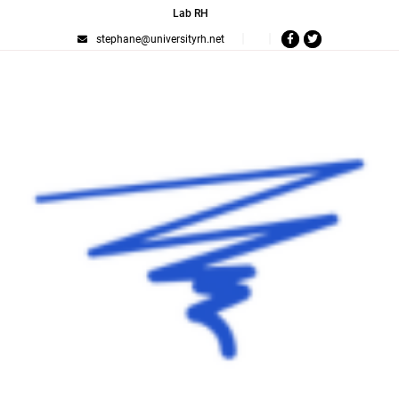
Lab RH
stephane@universityrh.net