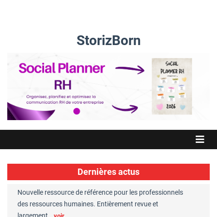
StorizBorn
Dernières actus
Nouvelle ressource de référence pour les professionnels
Great Plac
ft
des ressources humaines. Entièrement revue et
RH reconnu
largement…
Chaperon
voir