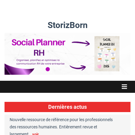
StorizBorn
Dernières actus
Nouvelle ressource de référence pour les professionnels
Great Plac
ft
des ressources humaines. Entièrement revue et
RH reconnu
largement…
Chaperon
voir