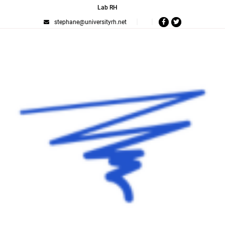
Lab RH
stephane@universityrh.net