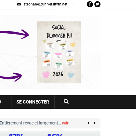
stephane@universityrh.net
Votre
S
SE CONNECTER
compte
 revue et largement…
Great Place to Work® : sep
voir