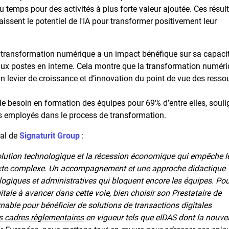
du temps pour des activités à plus forte valeur ajoutée. Ces résul
ssent le potentiel de l'IA pour transformer positivement leur
a transformation numérique a un impact bénéfique sur sa capaci
eaux postes en interne. Cela montre que la transformation numér
 levier de croissance et d’innovation du point de vue des resso
le besoin en formation des équipes pour 69% d’entre elles, soul
s employés dans le process de transformation.
ral de
Signaturit Group
:
évolution technologique et la récession économique qui empêche l
ontexte complexe. Un accompagnement et une approche didactique
logiques et administratives qui bloquent encore les équipes. Pou
tale à avancer dans cette voie, bien choisir son Prestataire de
able pour bénéficier de solutions de transactions digitales
s cadres règlementaires
en vigueur tels que eIDAS dont la nouvel