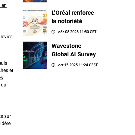
e en
L’Oréal renforce
la notoriété
déc 08 2025 11:50 CET
levier
Wavestone
Global AI Survey
euls
oct 15 2025 11:24 CEST
ches et
es
e du
ts sur
sidère