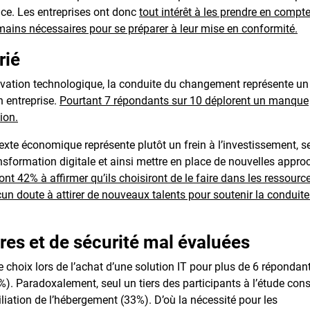
ance. Les entreprises ont donc
tout intérêt à les prendre en compt
umains nécessaires pour se préparer à leur mise en conformité.
rié
novation technologique, la conduite du changement représente un 
 entreprise.
Pourtant 7 répondants sur 10 déplorent un manque
ion.
texte économique représente plutôt un frein à l’investissement, s
ransformation digitale et ainsi mettre en place de nouvelles appro
 sont 42% à affirmer qu’ils choisiront de le faire dans les ressourc
cun doute à attirer de nouveaux talents pour soutenir la conduit
res et de sécurité mal évaluées
e choix lors de l’achat d’une solution IT pour plus de 6 répondan
%). Paradoxalement, seul un tiers des participants à l’étude con
iliation de l’hébergement (33%). D’où la nécessité pour les