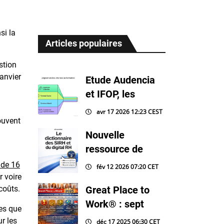
si la
Articles populaires
stion
anvier
Etude Audencia
et IFOP, les
avr 17 2026 12:23 CEST
ouvent
Nouvelle
ressource de
 de 16
fév 12 2026 07:20 CET
r voire
 coûts.
Great Place to
Work® : sept
les que
r les
déc 17 2025 06:30 CET