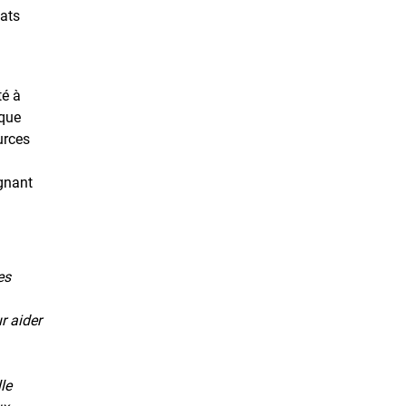
tats
té à
ique
urces
ignant
es
r aider
le