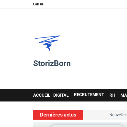
Lab RH
StorizBorn
Main
RECRUTEMENT
ACCUEIL
DIGITAL
RH
MA
navigation
Dernières actus
soft skills…
Nouvelle ressource de 
voir