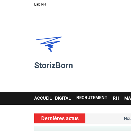
Lab RH
StorizBorn
Main
RECRUTEMENT
ACCUEIL
DIGITAL
RH
MA
navigation
Dernières actus
s soft skills…
Nouvelle ressource 
voir