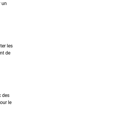
r un
ter les
nt de
x des
our le