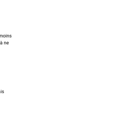
 moins
 à ne
is