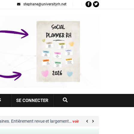
stephane@universityrh.net
Votre
S
SE CONNECTER
compte
ent revue et largement…
Great Place to Work® : s
voir