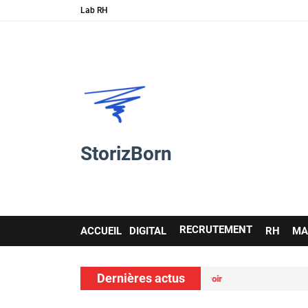
Lab RH
StorizBorn
Main
RECRUTEMENT
ACCUEIL
DIGITAL
RH
MA
navigation
Dernières actus
comment l’IA et les soft skills…
Nou
voir