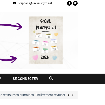
stephane@universityrh.net
Votre
S
SE CONNECTER
compte
maines. Entièrement revue et largement…
Great P
voir