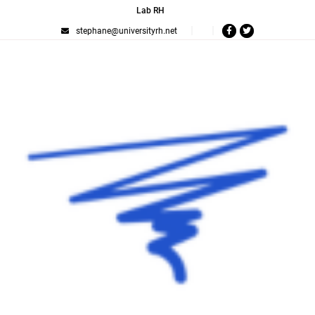
Lab RH
stephane@universityrh.net