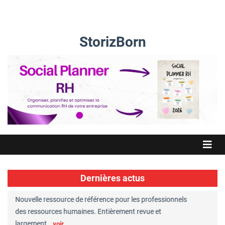
StorizBorn
Dernières actus
Nouvelle ressource de référence pour les professionnels
Great Plac
ft
des ressources humaines. Entièrement revue et
RH reconnu
largement…
Chaperon
voir