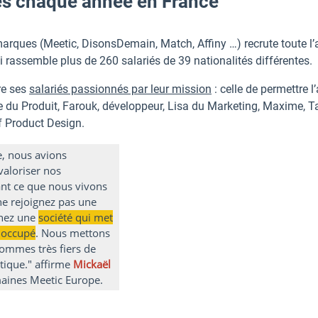
hés chaque année en France
arques (Meetic, DisonsDemain, Match, Affiny …) recrute toute l
i rassemble plus de 260 salariés de 39 nationalités différentes.
re ses
salariés passionnés par leur mission
: celle de permettre 
lie du Produit, Farouk, développeur, Lisa du Marketing, Maxime, T
f Product Design.
e, nous avions
valoriser nos
ant ce que nous vivons
ne rejoignez pas une
gnez une
société qui met
e occupé
. Nous mettons
sommes très fiers de
tique." affirme
Mickaël
maines Meetic Europe.