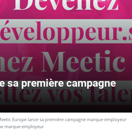
ce sa première campagne
eetic Europe lance sa première campagne marque-employeur
gne marque-employeur