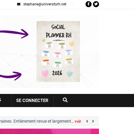
stephane@universityrh.net
Votre
S
SE CONNECTER
compte
ent revue et largement…
Great Place to Work® : 
voir