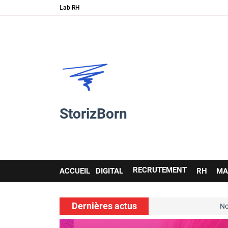
Lab RH
StorizBorn
Main
RECRUTEMENT
ACCUEIL
DIGITAL
RH
MA
navigation
Dernières actus
es soft skills…
Nouvelle ressource 
voir