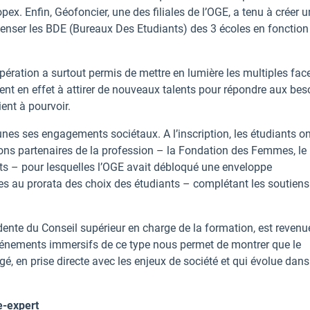
ex. Enfin, Géofoncier, une des filiales de l’OGE, a tenu à créer u
mpenser les BDE (Bureaux Des Etudiants) des 3 écoles en fonction
opération a surtout permis de mettre en lumière les multiples fac
ent en effet à attirer de nouveaux talents pour répondre aux bes
ient à pourvoir.
nes ses engagements sociétaux. A l’inscription, les étudiants on
ions partenaires de la profession – la Fondation des Femmes, l
nts – pour lesquelles l’OGE avait débloqué une enveloppe
lles au prorata des choix des étudiants – complétant les soutiens
idente du Conseil supérieur en charge de la formation, est revenu
’événements immersifs de ce type nous permet de montrer que le
é, en prise directe avec les enjeux de société et qui évolue dan
e-expert