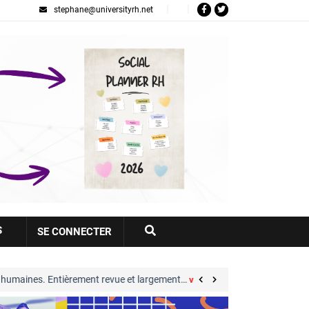
stephane@universityrh.net
Votre
S
SE CONNECTER
compte
èrement revue et largement…
Great Place to Work
voir