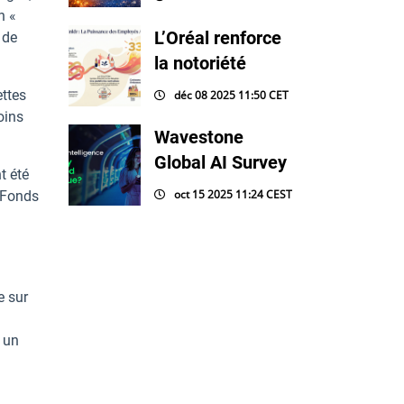
n «
L’Oréal renforce
 de
la notoriété
ettes
déc 08 2025 11:50 CET
oins
Wavestone
Global AI Survey
t été
oct 15 2025 11:24 CEST
e Fonds
e sur
s un