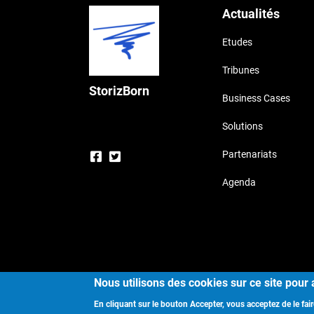
Actualités
Etudes
Tribunes
StorizBorn
Business Cases
Solutions
Partenariats
Agenda
Cop
Nous utilisons des cookies sur ce site pour 
En cliquant sur le bouton Accepter, vous acceptez de le fair