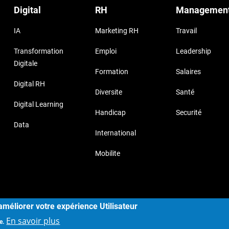
Digital
RH
Managemen
IA
Marketing RH
Travail
Transformation
Emploi
Leadership
Digitale
Formation
Salaires
Digital RH
Diversite
Santé
Digital Learning
Handicap
Securité
Data
International
Mobilite
yright © 2017, Storizborn , all rights reserved.
Provide by
Habe
améliorer votre expérience Utilisateur
En savoir plus
e.