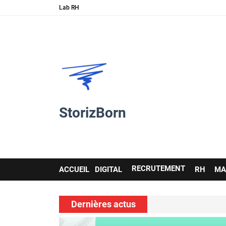
Lab RH
StorizBorn
Main
RECRUTEMENT
ACCUEIL
DIGITAL
RH
MA
navigation
Dernières actus
et les soft skills…
Nouvelle ressou
voir