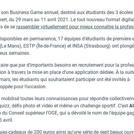
t son Business Game annuel, destiné aux étudiants des 3 écoles
ert, du 29 mars au 11 avril 2021. Le tout nouveau format digita
ts de se
rassembler virtuellement pour mieux connaître la profes
disponibles en permanence, 17 équipes d’étudiants de première e
Le Mans), ESTP (Île-de-France) et INSA (Strasbourg) ont plong
 deux semaines.
taire que par d’importants besoins en recrutement pour la profes
ion à travers la mise en place d’une application dédiée. À la suit
rs, les étudiants qui souhaitaient participer ont été invités à
oppée pour l’occasion.
e mobilisé toutes leurs connaissances pour répondre collectivem
 quizz, défis photo et vidéo et même un challenge sportif. C’est
Al
 du Conseil supérieur l’OGE, qui a dévoilé le nom de l’équipe ga
 avril.
ques-cadeaux de 200 euros ainsi qu’une série de sept beaux ouvr