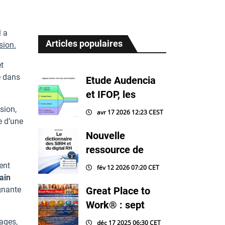
l a
Articles populaires
sion.
t
é dans
Etude Audencia
et IFOP, les
sion,
avr 17 2026 12:23 CEST
e d’une
Nouvelle
ressource de
ent
fév 12 2026 07:20 CET
ain
gnante
Great Place to
Work® : sept
ages,
déc 17 2025 06:30 CET