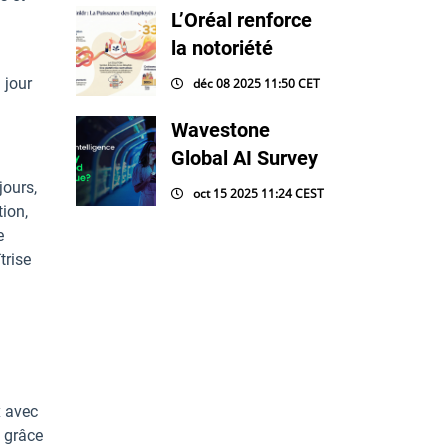
L’Oréal renforce
la notoriété
 jour
déc 08 2025 11:50 CET
Wavestone
Global AI Survey
jours,
oct 15 2025 11:24 CEST
tion,
e
trise
I
x avec
, grâce