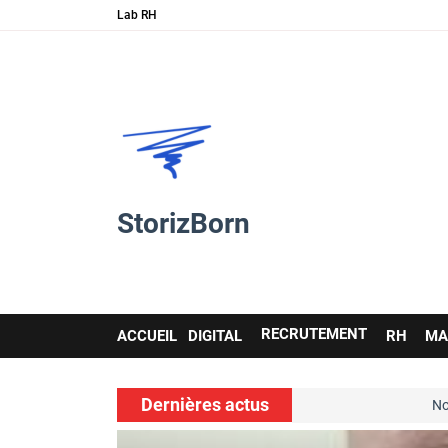
Lab RH
StorizBorn
Main
RECRUTEMENT
ACCUEIL
DIGITAL
RH
MA
navigation
Dernières actus
les soft skills…
Nouvelle ressource
voir