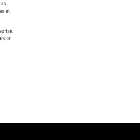
pas
es et
eprise.
téger