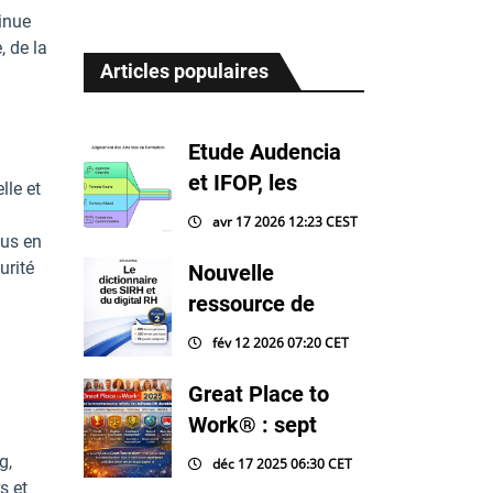
inue
, de la
Articles populaires
Etude Audencia
et IFOP, les
lle et
avr 17 2026 12:23 CEST
lus en
urité
Nouvelle
ressource de
fév 12 2026 07:20 CET
Great Place to
Work® : sept
g,
déc 17 2025 06:30 CET
s et