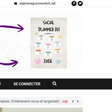
stephane@universityrh.net
Votre
S
SE CONNECTER
compte
ment revue et largement…
Great Place to Work® :
voir