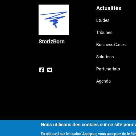
Actualités
Etudes
Tribunes
StorizBorn
Business Cases
Solutions
Partenariats
Agenda
Cop
Nous utilisons des cookies sur ce site pour 
En cliquant sur le bouton Accepter, vous acceptez de le fair