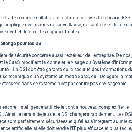
se traite en mode collaboratif, notamment avec la fonction RSSI
 qui implique des actions de surveillance, de contrôle et de mise à
tivement et détecter les signaux faibles.
allenge pour les DSI
 de sécurité concerne aussi l’extérieur de l’entreprise. De nos 
d et le SaaS modifient la donne et le visage du Système d’Informa
curité… La DSI doit être garante de la sécurité des informations d
aîtrise technique d’un système en mode SaaS, oui. Déléguer la maî
se stockées dans ce système n’est par contre pas envisageable.
 ou encore l’intelligence artificielle vont à nouveau complexifier le
I. Ainsi, le terrain de jeu de la DSI changera rapidement. Les DS
ace sont parfaitement sécurisées et qu’elles s’intègrent au mieu
ce artificielle, si elle doit rendre l’IT plus efficace et plus facile