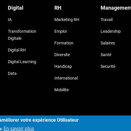
Digital
RH
Managemen
IA
Marketing RH
Travail
Transformation
Emploi
Leadership
Digitale
Formation
Salaires
Digital RH
Diversite
Santé
Digital Learning
Handicap
Securité
Data
International
Mobilite
yright © 2017, Storizborn , all rights reserved.
Provide by
Habe
améliorer votre expérience Utilisateur
En savoir plus
e.