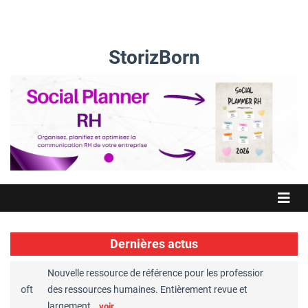
StorizBorn
Dernières actus
Nouvelle ressource de référence pour les professionnels
Great P
s soft
des ressources humaines. Entièrement revue et
RH rec
largement…
Chape
voir