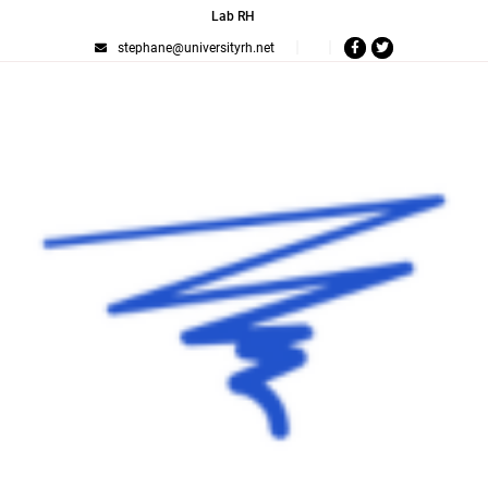
Lab RH
stephane@universityrh.net