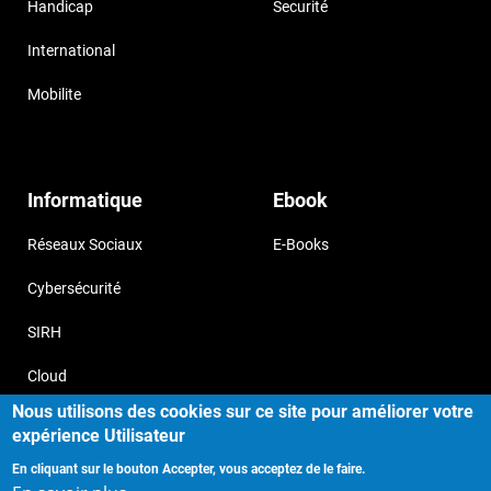
Handicap
Securité
International
Mobilite
Informatique
Ebook
Réseaux Sociaux
E-Books
Cybersécurité
SIRH
Cloud
Nous utilisons des cookies sur ce site pour améliorer votre
expérience Utilisateur
En cliquant sur le bouton Accepter, vous acceptez de le faire.
Copyright © 2017, Storizborn , all
Provide by