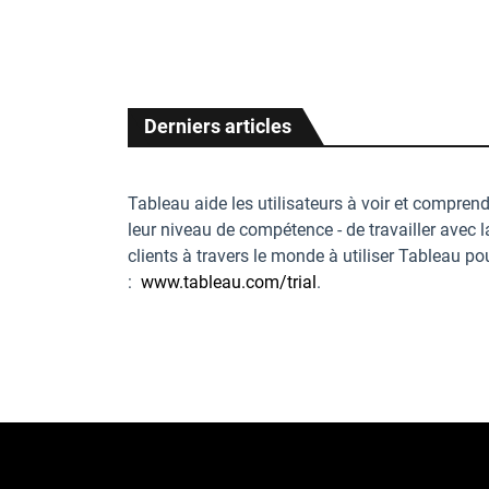
CEST
CEST
CEST
Derniers articles
Tableau aide les utilisateurs à voir et compren
leur niveau de compétence - de travailler avec 
clients à travers le monde à utiliser Tableau p
:
www.tableau.com/trial
.