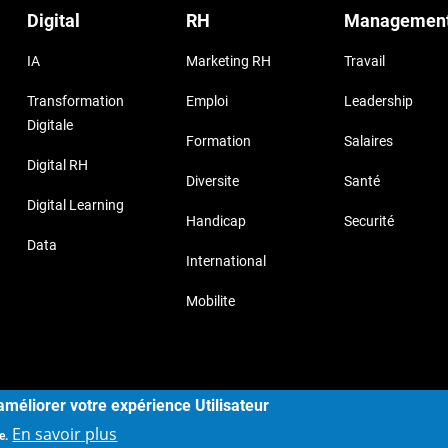
Digital
RH
Managemen
IA
Marketing RH
Travail
Transformation
Emploi
Leadership
Digitale
Formation
Salaires
Digital RH
Diversite
Santé
Digital Learning
Handicap
Securité
Data
International
Mobilite
yright © 2017, Storizborn , all rights reserved.
Provide by
Habe
améliorer votre expérience Utilisateur
En savoir plus
e.