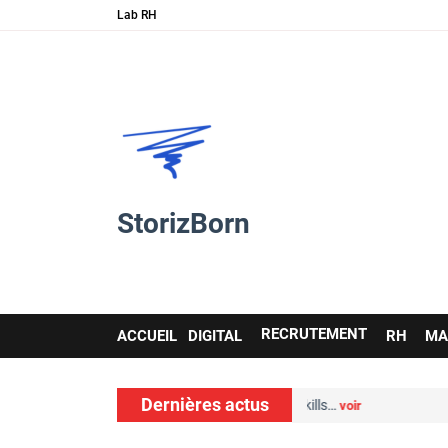
Lab RH
StorizBorn
Main
RECRUTEMENT
ACCUEIL
DIGITAL
RH
MA
navigation
Dernières actus
on : comment l’IA et les soft skills…
voir