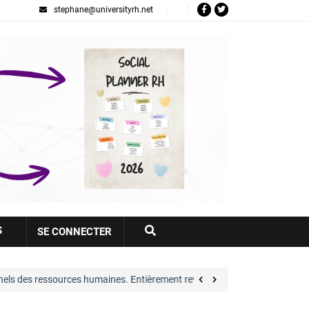
stephane@universityrh.net
Votre
S
SE CONNECTER
compte
es humaines. Entièrement revue et largement…
Gr
voir