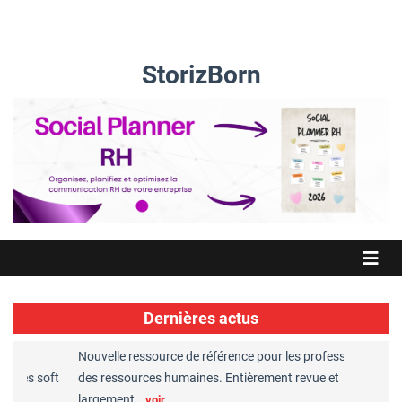
StorizBorn
Dernières actus
Nouvelle ressource de référence pour les professionnels
Grea
les soft
des ressources humaines. Entièrement revue et
RH r
largement…
Cha
voir