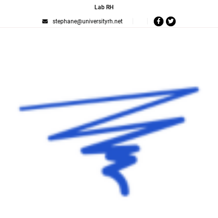
Lab RH
stephane@universityrh.net