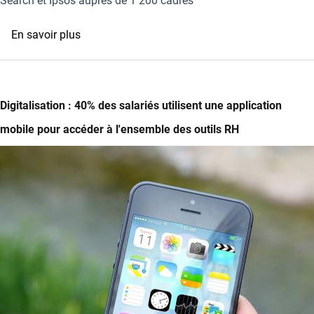
Search et Ipsos auprès de 1 200 cadres
State
par
of
l'IA
sur
En savoir plus
Work
permettant
Des
d'optimiser
cadres
l'efficacité
prêts
des
à
Digitalisation : 40% des salariés utilisent une application
processus
saisir
mobile pour accéder à l'ensemble des outils RH
de
des
recrutement
opportunités
Image
mais
des
processus
de
recrutement
trop
longs