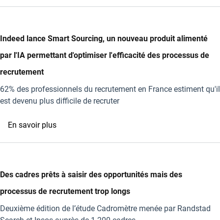
36
%
des
employés
Indeed lance Smart Sourcing, un nouveau produit alimenté
français
par l'IA permettant d'optimiser l'efficacité des processus de
perdent
trop
recrutement
de
62% des professionnels du recrutement en France estiment qu'il
temps
est devenu plus difficile de recruter
dans
les
sur
En savoir plus
réunions
Indeed
et
lance
les
Smart
e-
Sourcing,
Des cadres prêts à saisir des opportunités mais des
mails
un
selon
processus de recrutement trop longs
nouveau
l’étude
produit
Deuxième édition de l’étude Cadromètre menée par Randstad
Slack
alimenté