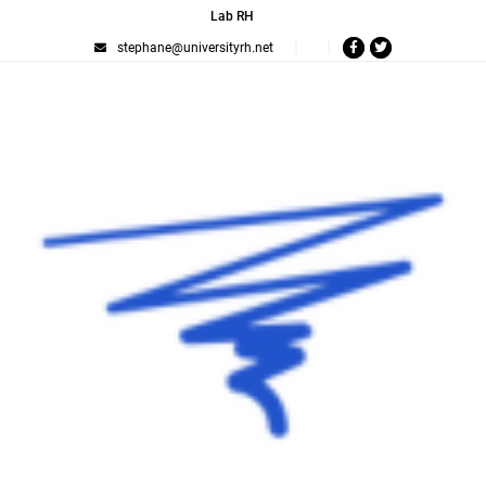
Lab RH
stephane@universityrh.net