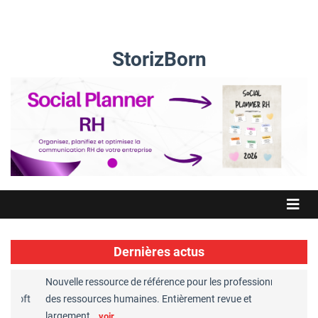
StorizBorn
Dernières actus
Nouvelle ressource de référence pour les professionnels
Great Pl
soft
des ressources humaines. Entièrement revue et
RH recon
largement…
Chaper
voir