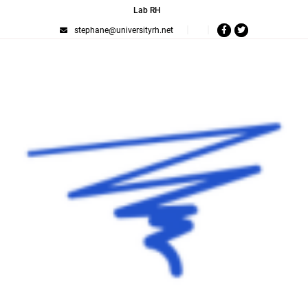
Lab RH
stephane@universityrh.net