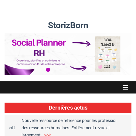
StorizBorn
Dernières actus
Nouvelle ressource de référence pour les professionnels
Great P
 soft
des ressources humaines. Entièrement revue et
RH reco
largement…
Chape
voir