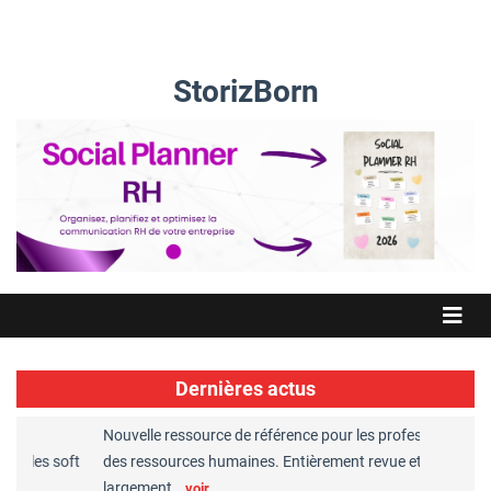
StorizBorn
Dernières actus
Nouvelle ressource de référence pour les professionnels
Gr
t les soft
des ressources humaines. Entièrement revue et
RH
largement…
C
voir