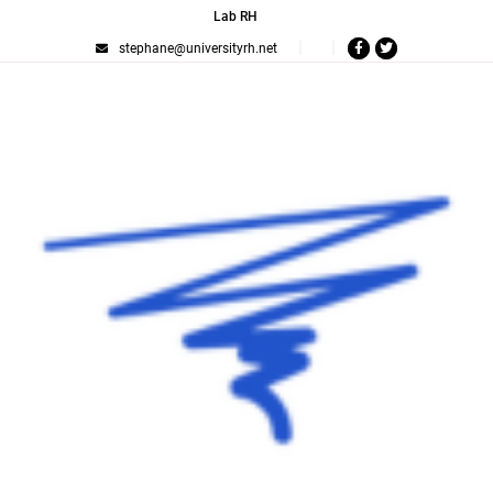
Lab RH
stephane@universityrh.net